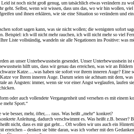
as Leid ist noch nicht groß genug, um tatsächlich etwas verändern zu
r geht. Selbst, wenn wir wissen, dass uns das, wo wir hin wollen, viel
reifen und ihnen erklären, wie sie eine Situation so verändern und ein 
chen sofort sagen kann, was sie nicht wollen; die wenigsten sofort sa
n. Beispiel: ich will nicht mehr rauchen, ich will nicht mehr so viel Fer
t Ihre Liste vollständig, wandeln sie alle Negationen ins Positive: was 
rden an unser Unterbewusstsein gesendet. Unser Unterbewusstsein ist 
bewusstsein hilft uns, dass wir genau das erreichen, was wir an Bildern
ne schwarze Katze….was haben sie sofort vor ihrem inneren Auge? Ein
 Katze vor Ihrem inneren Auge. Darum seien sie achtsam mit dem, was s
atale an Ängsten: immer, wenn sie vor einer Angst weglaufen, laufen sie
chicken.
rtsform oder auch vollendete Vergangenheit und versehen es mit einem k
e mehr Sport.“
 wie besser, mehr, öfter,… raus. Was heißt „mehr“ konkret?
die konkrete Anleitung, dadurch verschwimmt es. Was heißt z.B. besser?
heißt nicht, dass es mir gut geht… Oft wollen wir uns auch ein Hintert
amit erreichen – denken sie bitte daran, was ich vorher mit den Gedank