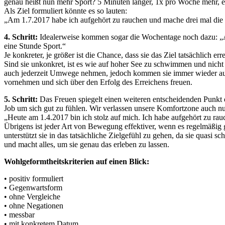
genau heißt nun mehr Sport? 5 Minuten länger, 1x pro Woche mehr, e
Als Ziel formuliert könnte es so lauten:
„Am 1.7.2017 habe ich aufgehört zu rauchen und mache drei mal die 
4. Schritt:
Idealerweise kommen sogar die Wochentage noch dazu: „
eine Stunde Sport.“
Je konkreter, je größer ist die Chance, dass sie das Ziel tatsächlich 
Sind sie unkonkret, ist es wie auf hoher See zu schwimmen und nich
auch jederzeit Umwege nehmen, jedoch kommen sie immer wieder auf d
vornehmen und sich über den Erfolg des Erreichens freuen.
5. Schritt:
Das Freuen spiegelt einen weiteren entscheidenden Punkt 
Job um sich gut zu fühlen. Wir verlassen unsere Komfortzone auch nur
„Heute am 1.4.2017 bin ich stolz auf mich. Ich habe aufgehört zu 
Übrigens ist jeder Art von Bewegung effektiver, wenn es regelmäßig g
unterstützt sie in das tatsächliche Zielgefühl zu gehen, da sie quas
und macht alles, um sie genau das erleben zu lassen.
Wohlgeformtheitskriterien auf einen Blick:
• positiv formuliert
• Gegenwartsform
• ohne Vergleiche
• ohne Negationen
• messbar
• mit konkretem Datum