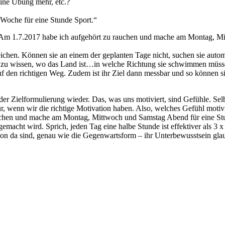
ine Übung mehr, etc.?
Woche für eine Stunde Sport.“
Am 1.7.2017 habe ich aufgehört zu rauchen und mache am Montag, M
erreichen. Können sie an einem der geplanten Tage nicht, suchen sie autom
t zu wissen, wo das Land ist…in welche Richtung sie schwimmen müsse
en richtigen Weg. Zudem ist ihr Ziel dann messbar und so können sie
der Zielformulierung wieder. Das, was uns motiviert, sind Gefühle. Se
, wenn wir die richtige Motivation haben. Also, welches Gefühl motivi
rauchen und mache am Montag, Mittwoch und Samstag Abend für eine St
emacht wird. Sprich, jeden Tag eine halbe Stunde ist effektiver als 3
i schon da sind, genau wie die Gegenwartsform – ihr Unterbewusstsein g