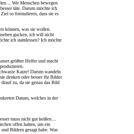
 wollen… Wir Menschen bewegen
 besser täte. Darum möchte ich
Ziel so formulieren, dass sie es
gen können, was sie wollen.
nsehen gucken, ich will nicht
möchte ich stattdessen? Ich möchte
unser größter Helfer und macht
 produzieren.
e schwarze Katze! Darum wandeln
ie denken oder besser für Bilder
 drauf zu, da sie genau das Bild
onkreten Datum, welches in der
 Besser muss nicht gut heißen…
ürchen offen halten, um ein
en und Bildern gesagt habe. Was