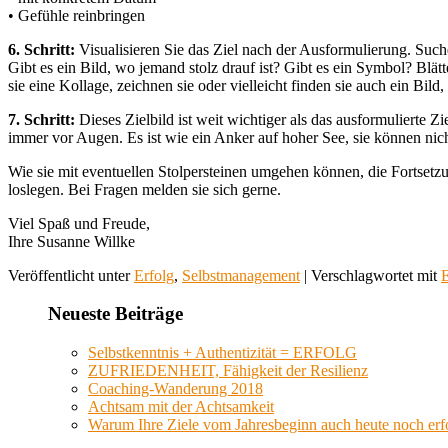
• Gefühle reinbringen
6. Schritt:
Visualisieren Sie das Ziel nach der Ausformulierung. Suchen
Gibt es ein Bild, wo jemand stolz drauf ist? Gibt es ein Symbol? Blät
sie eine Kollage, zeichnen sie oder vielleicht finden sie auch ein Bild,
7. Schritt:
Dieses Zielbild ist weit wichtiger als das ausformulierte Z
immer vor Augen. Es ist wie ein Anker auf hoher See, sie können nich
Wie sie mit eventuellen Stolpersteinen umgehen können, die Fortsetzu
loslegen. Bei Fragen melden sie sich gerne.
Viel Spaß und Freude,
Ihre Susanne Willke
Veröffentlicht unter
Erfolg
,
Selbstmanagement
|
Verschlagwortet mit
E
Neueste Beiträge
Selbstkenntnis + Authentizität = ERFOLG
ZUFRIEDENHEIT, Fähigkeit der Resilienz
Coaching-Wanderung 2018
Achtsam mit der Achtsamkeit
Warum Ihre Ziele vom Jahresbeginn auch heute noch erf