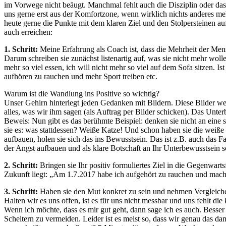
im Vorwege nicht beäugt. Manchmal fehlt auch die Disziplin oder d
uns gerne erst aus der Komfortzone, wenn wirklich nichts anderes meh
heute gerne die Punkte mit dem klaren Ziel und den Stolpersteinen aufg
auch erreichen:
1. Schritt:
Meine Erfahrung als Coach ist, dass die Mehrheit der Mens
Darum schreiben sie zunächst listenartig auf, was sie nicht mehr wolle
mehr so viel essen, ich will nicht mehr so viel auf dem Sofa sitzen. Is
aufhören zu rauchen und mehr Sport treiben etc.
Warum ist die Wandlung ins Positive so wichtig?
Unser Gehirn hinterlegt jeden Gedanken mit Bildern. Diese Bilder we
alles, was wir ihm sagen (als Auftrag per Bilder schicken). Das Unter
Beweis: Nun gibt es das berühmte Beispiel: denken sie nicht an ei
sie es: was stattdessen? Weiße Katze! Und schon haben sie die weiße
aufbauen, holen sie sich das ins Bewusstsein. Das ist z.B. auch das F
der Angst aufbauen und als klare Botschaft an Ihr Unterbewusstsein s
2. Schritt:
Bringen sie Ihr positiv formuliertes Ziel in die Gegenwa
Zukunft liegt: „Am 1.7.2017 habe ich aufgehört zu rauchen und mach
3. Schritt:
Haben sie den Mut konkret zu sein und nehmen Vergleiche
Halten wir es uns offen, ist es für uns nicht messbar und uns fehlt 
Wenn ich möchte, dass es mir gut geht, dann sage ich es auch. Besser 
Scheitern zu vermeiden. Leider ist es meist so, dass wir genau das d