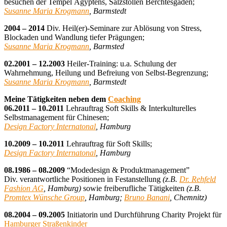
besuchen der Tempel Ägyptens, Salzstollen Berchtesgaden;
Susanne Maria Krogmann
, Barmstedt
2004 – 2014
Div. Heil(er)-Seminare zur Ablösung von Stress,
Blockaden und Wandlung tiefer Prägungen;
Susanne Maria Krogmann
, Barmsted
02.2001 – 12.2003
Heiler-Training: u.a. Schulung der
Wahrnehmung, Heilung und Befreiung von Selbst-Begrenzung;
Susanne Maria Krogmann
, Barmstedt
Meine Tätigkeiten neben dem
Coaching
06.2011 – 10.2011
Lehrauftrag Soft Skills & Interkulturelles
Selbstmanagement für Chinesen;
Design Factory Internatonal
, Hamburg
10.2009 – 10.2011
Lehrauftrag für Soft Skills;
Design Factory Internatonal
, Hamburg
08.1986 – 08.2009
“Modedesign & Produktmanagement”
Div. verantwortliche Positionen in Festanstellung
(z.B.
Dr. Rehfeld
Fashion AG
, Hamburg)
sowie freiberufliche Tätigkeiten
(z.B.
Promtex Wünsche Group
, Hamburg;
Bruno Banani
, Chemnitz)
08.2004 – 09.2005
Initiatorin und Durchführung Charity Projekt für
Hamburger Straßenkinder