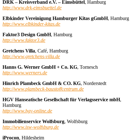
DRK – Kreisverband e.V. – Eimsbüttel
, Hamburg
http://www.drk-eimsbuettel.de
Elbkinder Vereinigung Hamburger Kitas gGmbH
, Hamburg
http://www.elbkinder-kitas.de
Faktor3 Design GmbH
, Hamburg
http://www.faktor3.de
Gretchens Villa
, Café, Hamburg
http://www.gretchens-villa.de
Hanns G. Werner GmbH + Co. KG
, Tornesch
http://www.werners.de
Hinrich Plambeck GmbH & CO. KG
, Norderstedt
http://www.plambeck-baustoffcentrum.de
HGV Hanseatische Gesellschaft für Verlagsservice mbH
,
Hamburg
http://www.hgv-online.de
Immobilienservice Wolfsburg
, Wolfsburg
http://www.isw-wolfsburg.de
iProcon
, Hildesheim