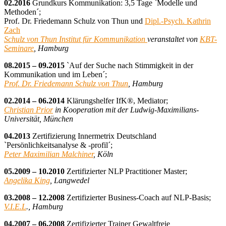
02.2016
Grundkurs Kommunikation: 3,5 Tage `Modelle und
Methoden´;
Prof. Dr. Friedemann Schulz von Thun und
Dipl.-Psych. Kathrin
Zach
Schulz von Thun Institut für Kommunikation
veranstaltet von
KBT-
Seminare
, Hamburg
08.2015 – 09.2015
`Auf der Suche nach Stimmigkeit in der
Kommunikation und im Leben´;
Prof. Dr. Friedemann Schulz von Thun
, Hamburg
02.2014 – 06.2014
Klärungshelfer IfK®, Mediator;
Christian Prior
in Kooperation mit der Ludwig-Maximilians-
Universität, München
04.2013
Zertifizierung Innermetrix Deutschland
`Persönlichkeitsanalyse & -profil´;
Peter Maximilian Malchiner
, Köln
05.2009 – 10.2010
Zertifizierter NLP Practitioner Master;
Angelika King
, Langwedel
03.2008 – 12.2008
Zertifizierter Business-Coach auf NLP-Basis;
V.I.E.L
., Hamburg
04.2007 – 06.2008
Zertifizierter Trainer Gewaltfreie