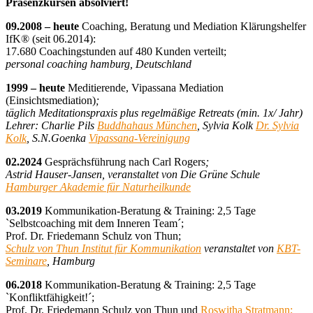
Präsenzkursen absolviert!
09.2008 – heute
Coaching, Beratung und Mediation Klärungshelfer
IfK® (seit 06.2014):
17.680 Coachingstunden auf 480 Kunden verteilt;
personal coaching hamburg, Deutschland
1999 – heute
Meditierende, Vipassana Mediation
(Einsichtsmediation)
;
täglich Meditationspraxis plus regelmäßige Retreats (min. 1x/ Jahr)
Lehrer: Charlie Pils
Buddhahaus München
, Sylvia Kolk
Dr. Sylvia
Kolk
, S.N.Goenka
Vipassana-Vereinigung
02.2024
Gesprächsführung nach Carl Rogers
;
Astrid Hauser-Jansen, veranstaltet von Die Grüne Schule
Hamburger Akademie für Naturheilkunde
03.2019
Kommunikation-Beratung & Training: 2,5 Tage
`Selbstcoaching mit dem Inneren Team´;
Prof. Dr. Friedemann Schulz von Thun;
Schulz von Thun Institut für Kommunikation
veranstaltet von
KBT-
Seminare
, Hamburg
06.2018
Kommunikation-Beratung & Training: 2,5 Tage
`Konfliktfähigkeit!´;
Prof. Dr. Friedemann Schulz von Thun und
Roswitha Stratmann;