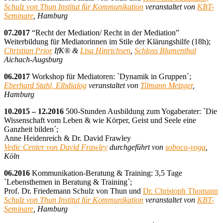
Schulz von Thun Institut für Kommunikation
veranstaltet von
KBT-
Seminare
, Hamburg
07.2017
“Recht der Mediation/ Recht in der Mediation”
Weiterbildung für Mediatorinnen im Stile der Klärungshilfe (18h);
Christian Prior
IfK® &
Lisa Hinrichsen
,
Schloss Blumenthal
Aichach-Augsburg
06.2017
Workshop für Mediatoren: `Dynamik in Gruppen´;
Eberhard Stahl, Elbdialog
veranstaltet von
Tilmann Metzger
,
Hamburg
10.2015 – 12.2016
500-Stunden Ausbildung zum Yogaberater: `Die
Wissenschaft vom Leben & wie Körper, Geist und Seele eine
Ganzheit bilden´;
Anne Heidenreich & Dr. David Frawley
Vedic Center von David Frawley
durchgeführt von
soboco-yoga
,
Köln
06.2016
Kommunikation-Beratung & Training: 3,5 Tage
`Lebensthemen in Beratung & Training´;
Prof. Dr. Friedemann Schulz von Thun und
Dr. Christoph Thomann
Schulz von Thun Institut für Kommunikation
veranstaltet von
KBT-
Seminare
, Hamburg