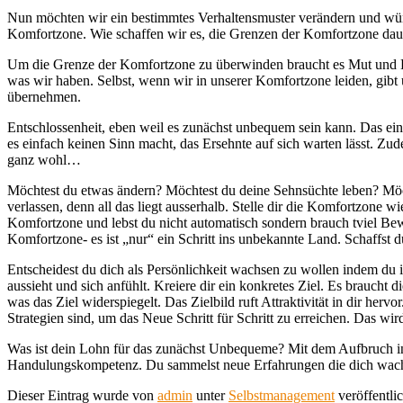
Nun möchten wir ein bestimmtes Verhaltensmuster verändern und wüns
Komfortzone. Wie schaffen wir es, die Grenzen der Komfortzone dau
Um die Grenze der Komfortzone zu überwinden braucht es Mut und 
was wir haben. Selbst, wenn wir in unserer Komfortzone leiden, gibt
übernehmen.
Entschlossenheit, eben weil es zunächst unbequem sein kann. Das ein
es einfach keinen Sinn macht, das Ersehnte auf sich warten lässt. Z
ganz wohl…
Möchtest du etwas ändern? Möchtest du deine Sehnsüchte leben? Möcht
verlassen, denn all das liegt ausserhalb. Stelle dir die Komfortzone w
Komfortzone und lebst du nicht automatisch sondern brauch tviel Be
Komfortzone- es ist „nur“ ein Schritt ins unbekannte Land. Schaffst du
Entscheidest du dich als Persönlichkeit wachsen zu wollen indem du i
aussieht und sich anfühlt. Kreiere dir ein konkretes Ziel. Es braucht 
was das Ziel widerspiegelt. Das Zielbild ruft Attraktivität in dir her
Strategien sind, um das Neue Schritt für Schritt zu erreichen. Das wi
Was ist dein Lohn für das zunächst Unbequeme? Mit dem Aufbruch in 
Handulungskompetenz. Du sammelst neue Erfahrungen die dich wachse
Dieser Eintrag wurde von
admin
unter
Selbstmanagement
veröffentli