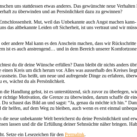
chen uns stattdessen etwas anderes. Das gewünschte neue Verhalten l
erhaft zu überwinden und an Persönlichkeit dazu zu gewinnen?
Entschlossenheit. Mut, weil das Unbekannte auch Angst machen kann-
 uns das altbekannte Leiden oft Sicherheit, ist uns vertraut und wir 
 oder andere Mal kann es den Anschein machen, dass wir Rückschritte 
udem ist es auch anstrengend… und in dem Bereich unserer Komfortzone
est du dir deine Wünsche erfüllen? Dann bleibt dir nichts anders übr
ie einen Kreis um dich herum vor. Alles was ausserhalb des Kreises liegt
wusstsein. Das heißt, um neue und aufregende Dinge zu erfahren, über
 es, wächst du als Persönlichkeit.
n die Handlung gehst, ist es unterstützend, sich zuvor zu überlegen, w
die richtige Motivation, die Grenze zu überwinden, darum schaffe dir ein
vor. Du schaust das Bild an und sagst: “Ja, genau da möchte ich hin.” Da
rd dir helfen, auf dem Weg zu bleiben, auch wenn es erst einmal unbeque
die neue unbekannte Welt bereicherst du deine Persönlichkeit und erwe
n lassen und dir die Erfüllung deiner Sehnsüchte näher bringen. Habe
cht. Setze ein Lesezeichen für den
Permalink
.